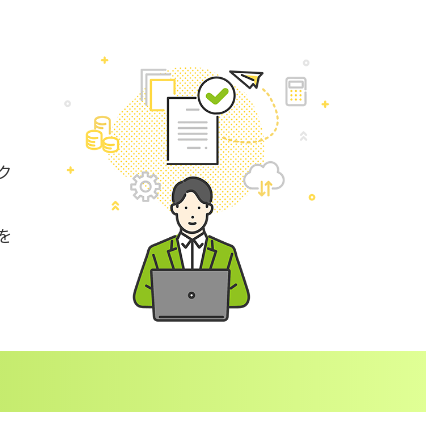
」
ア
ク
を